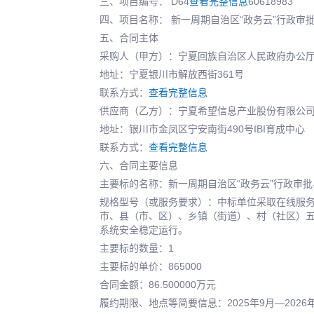
三、项目编号： D64
查看完整信息
60618983
四、项目名称： 新一周期自治区“政务云”行政
五、合同主体
采购人（甲方）：宁夏回族自治区人民政府办公
地址：宁夏银川市解放西街361号
联系方式：
查看完整信息
供应商（乙方）：宁夏希望信息产业股份有限公
地址：银川市金凤区宁安南街490号IBI育成中心
联系方式：
查看完整信息
六、合同主要信息
主要标的名称：新一周期自治区“政务云”行政审
规格型号（或服务要求）：中标单位采取在线服
市、县（市、区）、乡镇（街道）、村（社区）五
系统安全稳定运行。
主要标的数量：1
主要标的单价：865000
合同金额：86.500000万元
履约期限、地点等简要信息：2025年9月—202