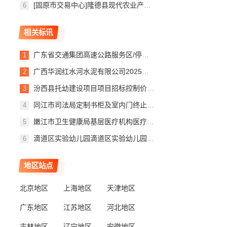
[固原市交易中心]隆德县现代农业产业园规模养殖场建设项目隆德县现代农业产业园规模养殖场建设项目一标段合同信息公示
相关标讯
广东省交通集团高速公路服务区/停车区充电设施（第G批）项目设备采购G-CDZ2标评标报告
广西华润红水河水泥有限公司2025年西南大区水泥基地电缆联采变更公告
汾西县托幼建设项目项目招标控制价变更
同江市司法局定制书柜及室内门终止公告
嫩江市卫生健康局基层医疗机构医疗责任保险项目终止公告
滴道区实验幼儿园滴道区实验幼儿园申请聘请第三方机构解决消防控制室持证操作员空缺问题终止公告
地区站点
北京地区
上海地区
天津地区
广东地区
江苏地区
河北地区
吉林地区
辽宁地区
安徽地区