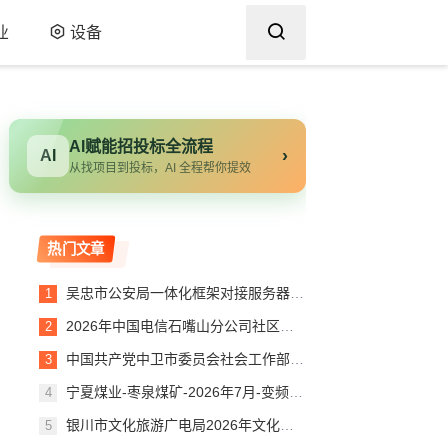
业
设备
AI赋能招投标全流程
›
AI
从找项目到投标，AI 全程帮你提效
热门文章
吴忠市公安局一体化框架对接服务器项目验收报告
2026年中国电信石嘴山分公司社区治理服务平台建设项目（第二次）询比公告
中国共产党中卫市委员会社会工作部购买操作系统及办公软件成交公告
宁夏煤业-枣泉煤矿-2026年7月-变频器配件-（大连汇川）-(JXH)
银川市文化旅游广电局2026年文化旅游活动第三方绩效评估项目竞争性磋商公告