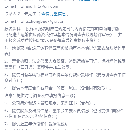
E-mail： zhang.lin1@giti.com
联系人 2：朱先生（
查看完整信息
）
E-mail： zhu.zhongbao@giti.com
报名资料 ：投标人报名时应在规定时间内向指定邮箱申领电子版
《配送库运输供应商资格预审基本情况调查表及现场评审表》，并
于报名成功后按指定要求提交盖章后的资格预审资料：
1、 请提交《配送库运输供应商资格预审基本情况调查表及现场评审
表》
2、 营业执照、法定代表人身份证、道路运输许可证、运输增值税发
票票样（已开具）复印件并加盖公章；
3、 提供自有车辆行驶证或外协车辆行驶证复印件（要与调查表中信
息对应）；
4、 提供本年度合作客户合同的首、尾页（含合同有效期）。
注意：提供时与调查表中填报信息一致；
5、 公司简介和运输管理规定、荣誉证书（若有）；
6、 提供股东及出资信息、董事会主要人员信息（也可提供 “国家企
业信 用信息公示系统”信息）；
7、 提供近五年诉讼和仲裁情况说明；