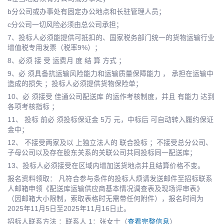
b分公司或办事处有固定办公地点和长驻管理人员；
c分公司一切风险必须由总公司承担；
7、投标人必须能提供可抵扣的、国家税务部门统一的货物运输行业
增值税专用发票（税率9%）；
8、必须 接 受 运费月 度 结 算 方式 ；
9、必 须具备抗运输风险能力和运输质量保障能力 ， 承担在运输中
造成的损失 ；投标人必须提供货物保险单；
10、必 须接受 佳通公司配送库 的运作考核制度，并且 有能力 达到
各项考核指标 ；
11、 投标 前必 须投标保证金 5万 元，中标后 可自动转入履约保证
金中；
12、 不接受两家及以 上独立法人的 联合投标 ；不接受总分公司、
子母公司以及存在股东关系的关联公司共同投标同一配送库；
13、投标人必须接受在区域内增加送货地点并且结算价格不变。
报名资料领取： 凡符合参与条件的投标人烦请发送邮件至招标联系
人邮箱申领《配送库运输供应商基本情况调查表及现场评审表》
（因邮箱大小限制，索取表格时无需带任何附件），报名时间为
2025年11月5日至2025年11月16日止。
招标人联系方法 ：联系人 1：张女士（
查看完整信息
）