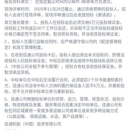
报名资料递交 ： 在规定截止时间内以邮件 /邮寄等方式递交。
现场评审时间： 2025年11月28日截止，通过资格预审的投标人，招
标人会进行现场评审，现场评审通过后会发放招标《邀请函》。
其它报名要求： 1、投标人在招标会前必须交纳5万元投标保证金。
待招标工作完成后30个工作日返还，对采取不正当手段投标或投标
价格已确定而不签合同者，取消竞标资格，并没收其投标保证金；
2 、投标人在履行运输合同时，应严格遵守我公司的《配送管理规
定》和其它管理制度。
3、在收到佳通公司投标卡后，投标人提出退出本次招标的，酌情没
收投标人的投标保证金；中标后拒绝承运或将中标路线私自转让他
人（中标公司全程不参与管理），招标方有权没收投标保证金，并
取消承运资格。
4、中标单位在中标后无法履行合同，必须提前1个月书面通知委托
方，佳通公司没收中标人交纳的履约保证金人民币5万元，并重新招
标，但不允许原中标单位参与重新投标。
5、佳通公司根据投标单位的资质、运力、管理、经营状况、投标价
格、物流网络及发展、服务等综合因素决定中标单位。佳通公司有
权在同区域雇用一家或多家运输公司或单位或采用多种运输方式
（公路运输、 铁路运输、水运、客户自提等）。
佳通轮胎（中国）投资有限公司