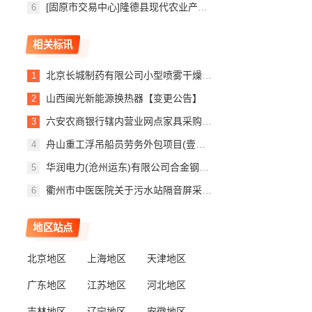
[固原市交易中心]隆德县现代农业产业园规模养殖场建设项目隆德县现代农业产业园规模养殖场建设项目一标段合同信息公示
相关标讯
北京长城制药有限公司小型喷雾干燥设备采购项目询价终止公告
山西闽光新能源换热器【变更公告】
六安农商银行辖内营业网点家具采购项目终止公告
舟山重工浮吊船员劳务外包项目(壹年期）[2429-MP-2607-001582]变更公告
华润电力(沧州运东)有限公司合金钢管采购变更公告
衢州市中医医院关于污水站隔音屏采购项目（第二次）的废标公告
地区站点
北京地区
上海地区
天津地区
广东地区
江苏地区
河北地区
吉林地区
辽宁地区
安徽地区