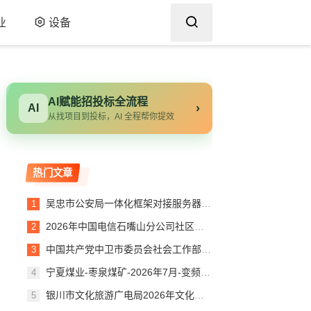
业
设备
AI赋能招投标全流程
›
AI
从找项目到投标，AI 全程帮你提效
热门文章
吴忠市公安局一体化框架对接服务器项目验收报告
2026年中国电信石嘴山分公司社区治理服务平台建设项目（第二次）询比公告
中国共产党中卫市委员会社会工作部购买操作系统及办公软件成交公告
宁夏煤业-枣泉煤矿-2026年7月-变频器配件-（大连汇川）-(JXH)
银川市文化旅游广电局2026年文化旅游活动第三方绩效评估项目竞争性磋商公告