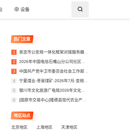
业
设备
热门文章
吴忠市公安局一体化框架对接服务器项目验收报告
2026年中国电信石嘴山分公司社区治理服务平台建设项目（第二次）询比公告
中国共产党中卫市委员会社会工作部购买操作系统及办公软件成交公告
宁夏煤业-枣泉煤矿-2026年7月-变频器配件-（大连汇川）-(JXH)
银川市文化旅游广电局2026年文化旅游活动第三方绩效评估项目竞争性磋商公告
[固原市交易中心]隆德县现代农业产业园规模养殖场建设项目隆德县现代农业产业园规模养殖场建设项目一标段合同信息公示
地区站点
北京地区
上海地区
天津地区