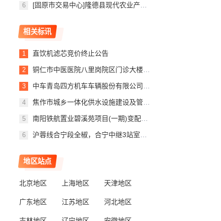
[固原市交易中心]隆德县现代农业产业园规模养殖场建设项目隆德县现代农业产业园规模养殖场建设项目一标段合同信息公示
相关标讯
直饮机滤芯竞价终止公告
铜仁市中医医院八里岗院区门诊大楼一楼门诊大厅空调采购项目竞价终止公告
中车青岛四方机车车辆股份有限公司园区低空智能巡检项目无人机及配件询比采购评标公示
焦作市城乡一体化供水设施建设及管网漏损治理项目---塔北路，新安路，龙源路，世纪路等21条路段给水管道工程变更公告
南阳铁航置业碧溪苑项目(一期)变配电工程项目--废标公告
沪蓉线合宁段全椒，合宁中继3站室外信号设备大修工程自购物资设备招标评标公示
地区站点
北京地区
上海地区
天津地区
广东地区
江苏地区
河北地区
吉林地区
辽宁地区
安徽地区