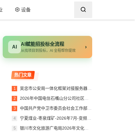
业
设备
AI赋能招投标全流程
›
AI
从找项目到投标，AI 全程帮你提效
热门文章
吴忠市公安局一体化框架对接服务器项目验收报告
2026年中国电信石嘴山分公司社区治理服务平台建设项目（第二次）询比公告
中国共产党中卫市委员会社会工作部购买操作系统及办公软件成交公告
宁夏煤业-枣泉煤矿-2026年7月-变频器配件-（大连汇川）-(JXH)
银川市文化旅游广电局2026年文化旅游活动第三方绩效评估项目竞争性磋商公告